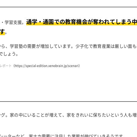
通学・通園での教育機会が奪われてしまう
育・学習支援。
す
。
から、学習塾の需要が増加しています。少子化で教育産業は厳しい面も
でしょう。
レポート
（https://special-edition.xenobrain.jp/scenari）
ング。家の中にいることが増えて、家をきれいに保ちたいという人も増
シッターなど、家ナカ需要に注目した業態が伸びていきそうです。