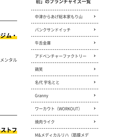
初」のフランチャイズ一覧
中津からあげ総本家もり山
バンクサンドイッチ
ツジム・
牛舌金庫
アドベンチャーファクトリー
メンタル
鶏笑
名代 宇名とと
Granny
ワーカウト（WORKOUT）
焼肉ライク
ーストフ
M&メディカルリハ
（筋膜メデ