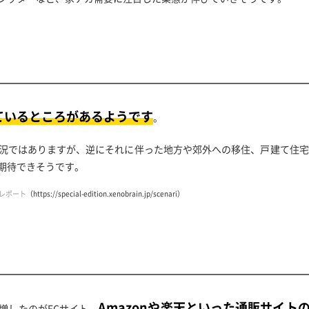
ているところがあるようです
。
況ではありますが、逆にそれに伴った地方や郊外への移住、戸建て住宅
期待できそうです。
レポート
（https://special-edition.xenobrain.jp/scenari）
Amazonや楽天といった通販サイト
増したのがECサイト。