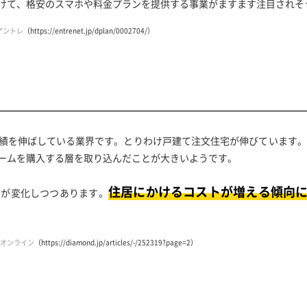
けて、格安のスマホや料金プランを提供する事業がますます注目されそ
アントレ
（https://entrenet.jp/dplan/0002704/）
績を伸ばしている業界です。とりわけ戸建て注文住宅が伸びています。
ームを購入する層を取り込んだことが大きいようです。
住居にかけるコストが増える傾向
方が変化しつつあります。
オンライン
（https://diamond.jp/articles/-/252319?page=2）