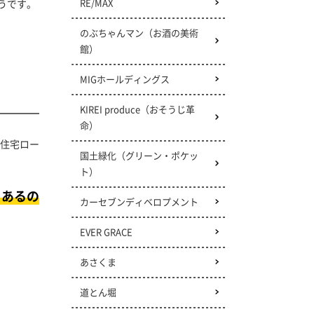
RE/MAX
うです。
のぶちゃんマン（お酒の美術
館）
MIGホールディングス
KIREI produce（おそうじ革
命）
住宅ロー
国土緑化（グリーン・ポケッ
ト）
にあるの
カーセブンディベロプメント
EVER GRACE
あさくま
道とん堀