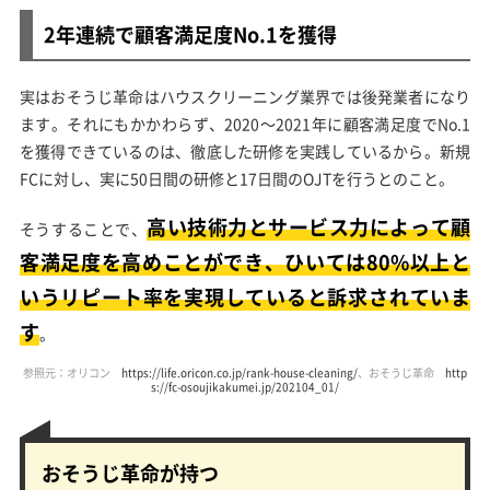
2年連続で顧客満足度No.1を獲得
実はおそうじ革命はハウスクリーニング業界では後発業者になり
ます。それにもかかわらず、2020～2021年に顧客満足度でNo.1
を獲得できているのは、徹底した研修を実践しているから。新規
FCに対し、実に50日間の研修と17日間のOJTを行うとのこと。
高い技術力とサービス力によって顧
そうすることで、
客満足度を高めことができ、ひいては80%以上と
いうリピート率を実現していると訴求されていま
す
。
参照元：オリコン
https://life.oricon.co.jp/rank-house-cleaning/
、おそうじ革命
http
s://fc-osoujikakumei.jp/202104_01/
おそうじ革命が持つ