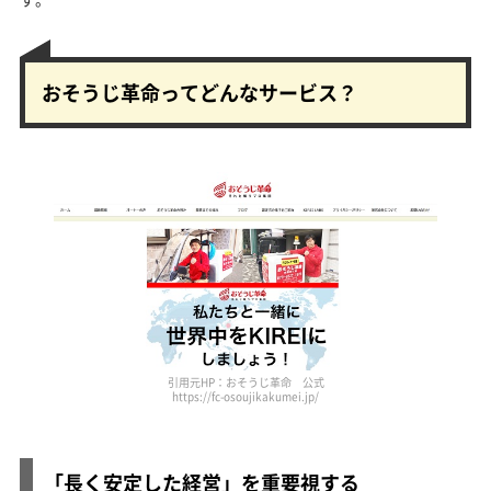
おそうじ革命ってどんなサービス？
引用元HP：おそうじ革命 公式
https://fc-osoujikakumei.jp/
「長く安定した経営」を重要視する