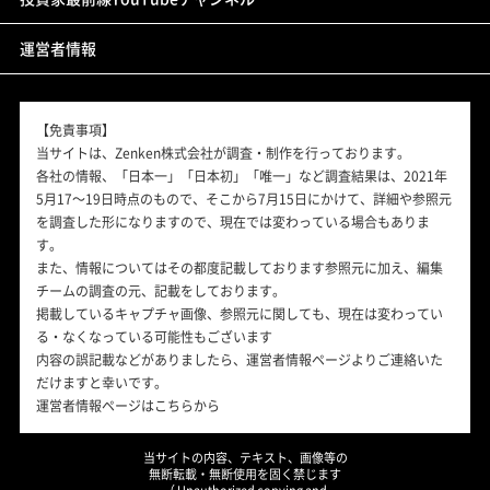
運営者情報
【免責事項】
当サイトは、Zenken株式会社が調査・制作を行っております。
各社の情報、「日本一」「日本初」「唯一」など調査結果は、2021年
5月17～19日時点のもので、そこから7月15日にかけて、詳細や参照元
を調査した形になりますので、現在では変わっている場合もありま
す。
また、情報についてはその都度記載しております参照元に加え、編集
チームの調査の元、記載をしております。
掲載しているキャプチャ画像、参照元に関しても、現在は変わってい
る・なくなっている可能性もございます
内容の誤記載などがありましたら、運営者情報ページよりご連絡いた
だけますと幸いです。
運営者情報ページはこちらから
当サイトの内容、テキスト、画像等の
無断転載・無断使用を固く禁じます
（ Unauthorized copying and