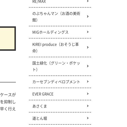
RE/MAX
のぶちゃんマン（お酒の美術
館）
MIGホールディングス
KIREI produce（おそうじ革
命）
国土緑化（グリーン・ポケッ
ト）
カーセブンディベロプメント
EVER GRACE
ケースが
費を抑制し
あさくま
早く行え
道とん堀