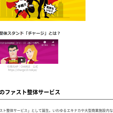
引用元HP：CHARGE 公式
https://charge10.tokyo/
円の
ファスト整体サービス
ファスト整体サービス」として誕生。いわゆるエキナカや大型商業施設内