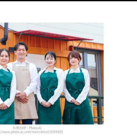
引用元HP：Photo AC
://www.photo-ac.com/main/detail/5095855