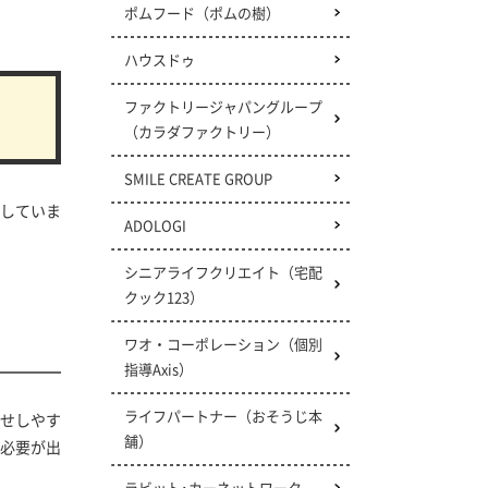
ポムフード（ポムの樹）
ハウスドゥ
ファクトリージャパングループ
（カラダファクトリー）
SMILE CREATE GROUP
用していま
ADOLOGI
シニアライフクリエイト
（宅配
クック123）
ワオ・コーポレーション
（個別
指導Axis）
ライフパートナー（おそうじ本
せしやす
舗）
必要が出
ラビット･カーネットワーク