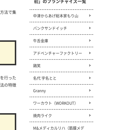
初」のフランチャイズ一覧
方法で集
中津からあげ総本家もり山
バンクサンドイッチ
牛舌金庫
アドベンチャーファクトリー
鶏笑
を行った
名代 宇名とと
法の特徴
Granny
ワーカウト（WORKOUT）
焼肉ライク
M&メディカルリハ
（筋膜メデ