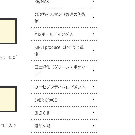
RE/MAX
のぶちゃんマン（お酒の美術
館）
MIGホールディングス
KIREI produce（おそうじ革
命）
す。ただ
国土緑化（グリーン・ポケッ
ト）
カーセブンディベロプメント
EVER GRACE
あさくま
目に入る
道とん堀